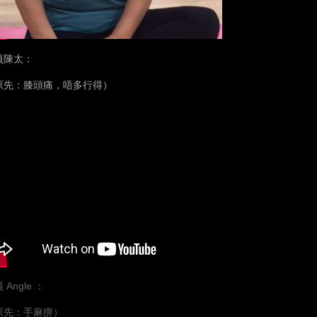
員陳太：
原先：膝頭痛，唔多行得）
 Angle ：
原先：手麻痹）