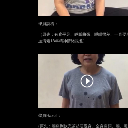
學員詩梅：
（原先：有扁平足、靜脈曲張、睡眠很差、一直要
血清素18年精神情緒很差）
學員Hazel ：
(原先：腰痛到飲完茶起唔返身。全身肩頸、腰、腿