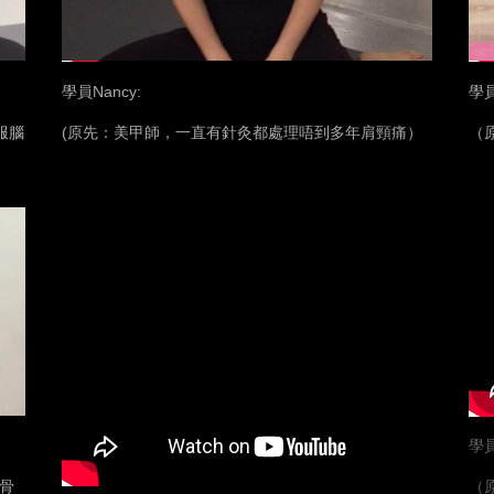
學員Nancy:
學
服腦
(原先：美甲師，一直有針灸都處理唔到多年肩頸痛）
（
學員
骨
（