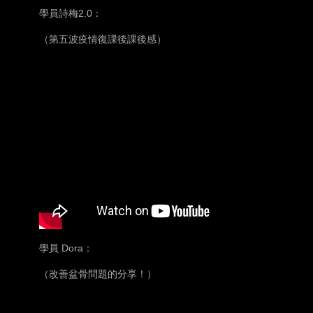
學員詩梅2.0：
（第五波疫情復課後課後感）
學員 Dora：
（改善盆骨問題的分享！）