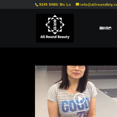
9249 9480/ Ms Lo
info@allroundbty.
關於我們